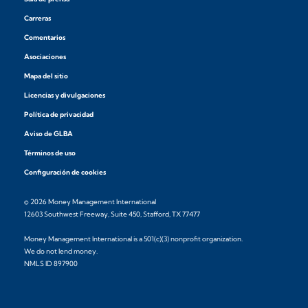
Carreras
Comentarios
Asociaciones
Mapa del sitio
Licencias y divulgaciones
Política de privacidad
Aviso de GLBA
Términos de uso
Configuración de cookies
© 2026 Money Management International
12603 Southwest Freeway, Suite 450, Stafford, TX 77477
Money Management International is a 501(c)(3) nonprofit organization.
We do not lend money.
NMLS ID 897900