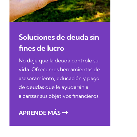
Soluciones de deuda sin
fines de lucro
No deje que la deuda controle su
vida. Ofrecemos herramientas de
asesoramiento, educación y pago
de deudas que le ayudarán a
alcanzar sus objetivos financieros.
APRENDE MÁS