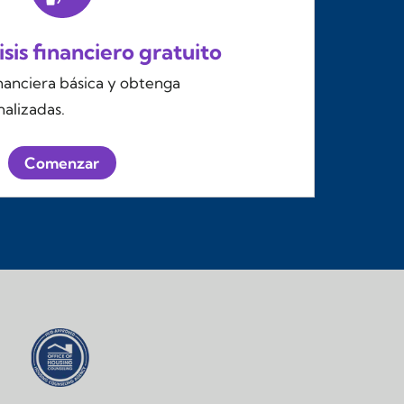
sis financiero gratuito
inanciera básica y obtenga
alizadas.
Comenzar