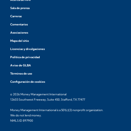
Sala de prensa
Carreras
Comentarios
Asociaciones
Mapa del sitio
Licencias y divulgaciones
Política de privacidad
Aviso de GLBA
Términos de uso
Configuración de cookies
© 2026 Money Management International
12603 Southwest Freeway, Suite 450, Stafford, TX 77477
Money Management International is a 501(c)(3) nonprofit organization.
We do not lend money.
NMLS ID 897900