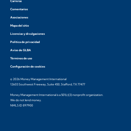
Carreras
Comentarios
Asociaciones
Mapa del sitio
Licencias y divulgaciones
Política de privacidad
Aviso de GLBA
Términos de uso
Configuración de cookies
© 2026 Money Management International
12603 Southwest Freeway, Suite 450, Stafford, TX 77477
Money Management International is a 501(c)(3) nonprofit organization.
We do not lend money.
NMLS ID 897900