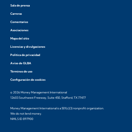
Sala de prensa
Carreras
Comentarios
Asociaciones
Mapa del sitio
Licencias y divulgaciones
Política de privacidad
Aviso de GLBA
Términos de uso
Configuración de cookies
© 2026 Money Management International
12603 Southwest Freeway, Suite 450, Stafford, TX 77477
Money Management International is a 501(c)(3) nonprofit organization.
We do not lend money.
NMLS ID 897900