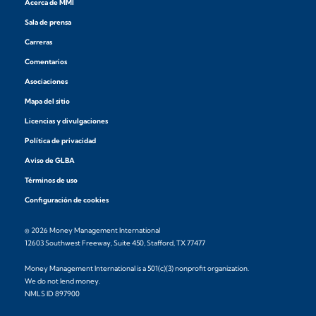
Acerca de MMI
Sala de prensa
Carreras
Comentarios
Asociaciones
Mapa del sitio
Licencias y divulgaciones
Política de privacidad
Aviso de GLBA
Términos de uso
Configuración de cookies
© 2026 Money Management International
12603 Southwest Freeway, Suite 450, Stafford, TX 77477
Money Management International is a 501(c)(3) nonprofit organization.
We do not lend money.
NMLS ID 897900