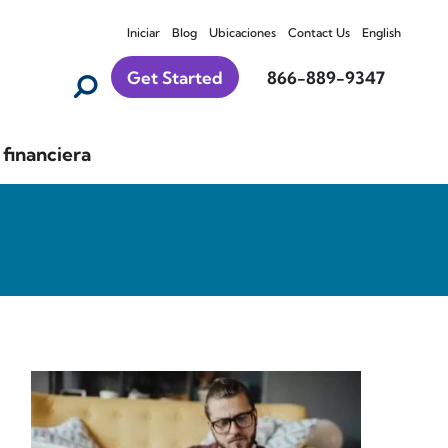
Iniciar
Blog
Ubicaciones
Contact Us
English
Get Started
866-889-9347
financiera