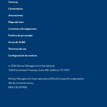
Carreras
Comentarios
Asociaciones
Mapa del sitio
Licencias y divulgaciones
Política de privacidad
Aviso de GLBA
Términos de uso
Configuración de cookies
© 2026 Money Management International
12603 Southwest Freeway, Suite 450, Stafford, TX 77477
Money Management International is a 501(c)(3) nonprofit organization.
We do not lend money.
NMLS ID 897900