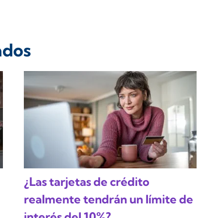
ados
¿Las tarjetas de crédito
realmente tendrán un límite de
interés del 10%?