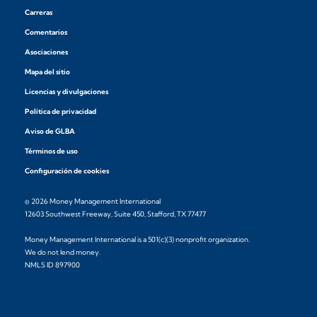
Carreras
Comentarios
Asociaciones
Mapa del sitio
Licencias y divulgaciones
Política de privacidad
Aviso de GLBA
Términos de uso
Configuración de cookies
© 2026 Money Management International
12603 Southwest Freeway, Suite 450, Stafford, TX 77477
Money Management International is a 501(c)(3) nonprofit organization.
We do not lend money.
NMLS ID 897900