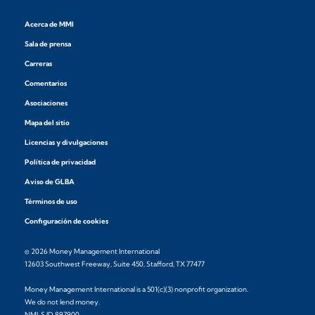
Acerca de MMI
Sala de prensa
Carreras
Comentarios
Asociaciones
Mapa del sitio
Licencias y divulgaciones
Política de privacidad
Aviso de GLBA
Términos de uso
Configuración de cookies
© 2026 Money Management International
12603 Southwest Freeway, Suite 450, Stafford, TX 77477
Money Management International is a 501(c)(3) nonprofit organization.
We do not lend money.
NMLS ID 897900