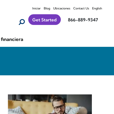
Iniciar
Blog
Ubicaciones
Contact Us
English
Get Started
866-889-9347
financiera