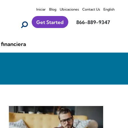
Iniciar
Blog
Ubicaciones
Contact Us
English
Get Started
866-889-9347
financiera