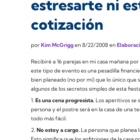
estresarte ni es
cotización
por
Kim McGrigg
en
8/22/2008
en
Elaborac
Recibiré a 16 parejas en mi casa mañana por 
este tipo de evento es una pesadilla financi
bien planeado (no por mí) que lo único que 
algunos de los secretos simples de esta fiest
1.
Es una cena progresista.
Los aperitivos se s
persona y el postre será en la casa de una 
todo más fácil.
2.
No estoy a cargo.
La persona que planea la 
Esto significa que los anfitriones de la casa 