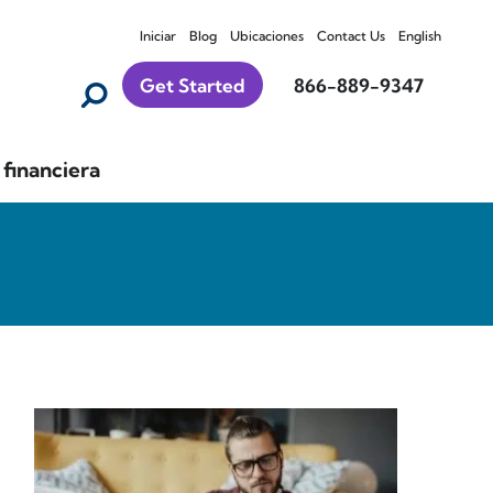
Iniciar
Blog
Ubicaciones
Contact Us
English
Get Started
866-889-9347
financiera