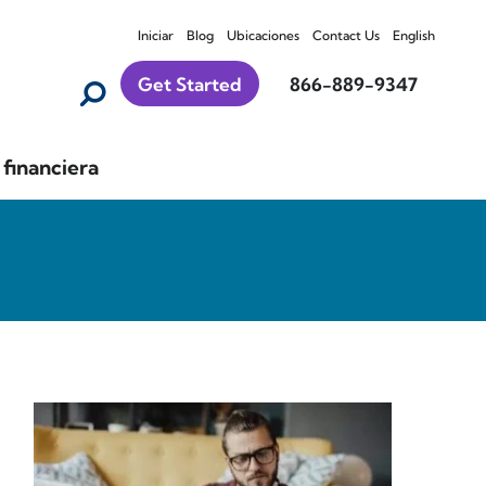
Iniciar
Blog
Ubicaciones
Contact Us
English
Get Started
866-889-9347
financiera