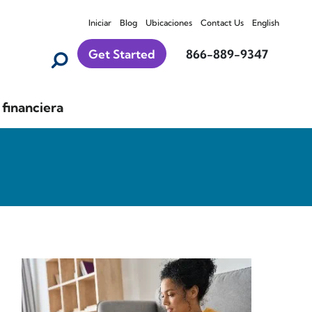
Iniciar
Blog
Ubicaciones
Contact Us
English
Get Started
866-889-9347
financiera