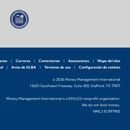
rensa
Carreras
Comentarios
Asociaciones
Mapa del sitio
ad
Aviso de GLBA
Términos de uso
Configuración de cookies
© 2026 Money Management International
12603 Southwest Freeway, Suite 450, Stafford, TX 77477
Money Management International is a 501(c)(3) nonprofit organization.
We do not lend money.
NMLS ID 897900