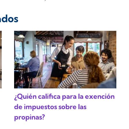
ados
¿Quién califica para la exención
de impuestos sobre las
propinas?