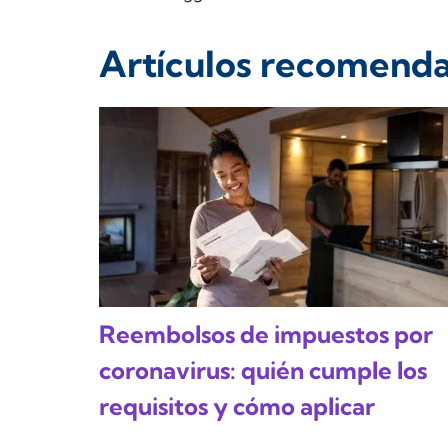
Artículos recomend
Reembolsos de impuestos por
coronavirus: quién cumple los
requisitos y cómo aplicar