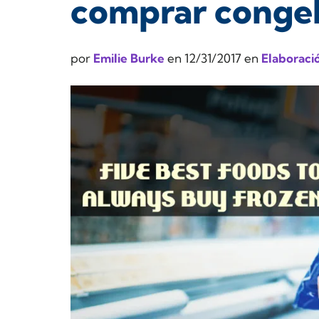
comprar conge
por
Emilie Burke
en
12/31/2017
en
Elaboraci