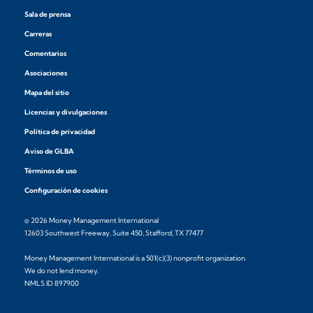
Sala de prensa
Carreras
Comentarios
Asociaciones
Mapa del sitio
Licencias y divulgaciones
Política de privacidad
Aviso de GLBA
Términos de uso
Configuración de cookies
© 2026 Money Management International
12603 Southwest Freeway, Suite 450, Stafford, TX 77477
Money Management International is a 501(c)(3) nonprofit organization.
We do not lend money.
NMLS ID 897900