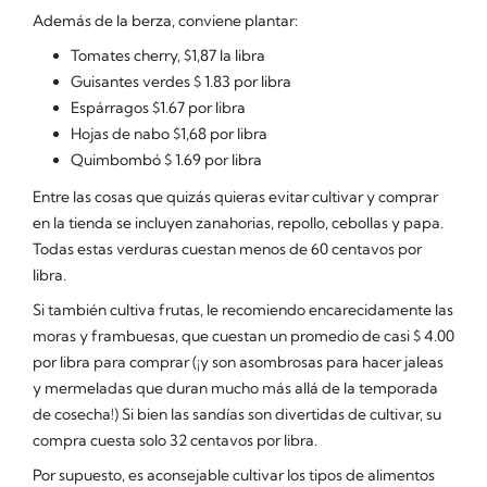
Además de la berza, conviene plantar:
Tomates cherry, $1,87 la libra
Guisantes verdes $ 1.83 por libra
Espárragos $1.67 por libra
Hojas de nabo $1,68 por libra
Quimbombó $ 1.69 por libra
Entre las cosas que quizás quieras evitar cultivar y comprar
en la tienda se incluyen zanahorias, repollo, cebollas y papa.
Todas estas verduras cuestan menos de 60 centavos por
libra.
Si también cultiva frutas, le recomiendo encarecidamente las
moras y frambuesas, que cuestan un promedio de casi $ 4.00
por libra para comprar (¡y son asombrosas para hacer jaleas
y mermeladas que duran mucho más allá de la temporada
de cosecha!) Si bien las sandías son divertidas de cultivar, su
compra cuesta solo 32 centavos por libra.
Por supuesto, es aconsejable cultivar los tipos de alimentos