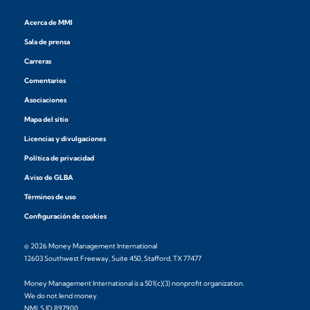
Acerca de MMI
Sala de prensa
Carreras
Comentarios
Asociaciones
Mapa del sitio
Licencias y divulgaciones
Política de privacidad
Aviso de GLBA
Términos de uso
Configuración de cookies
© 2026 Money Management International
12603 Southwest Freeway, Suite 450, Stafford, TX 77477
Money Management International is a 501(c)(3) nonprofit organization.
We do not lend money.
NMLS ID 897900