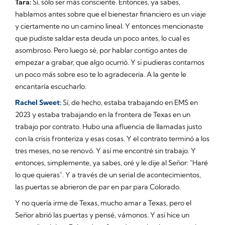
Tara:
Sí, sólo ser más consciente. Entonces, ya sabes,
hablamos antes sobre que el bienestar financiero es un viaje
y ciertamente no un camino lineal. Y entonces mencionaste
que pudiste saldar esta deuda un poco antes, lo cual es
asombroso. Pero luego sé, por hablar contigo antes de
empezar a grabar, que algo ocurrió. Y si pudieras contarnos
un poco más sobre eso te lo agradecería. A la gente le
encantaría escucharlo.
Rachel Sweet:
Sí, de hecho, estaba trabajando en EMS en
2023 y estaba trabajando en la frontera de Texas en un
trabajo por contrato. Hubo una afluencia de llamadas justo
con la crisis fronteriza y esas cosas. Y el contrato terminó a los
tres meses, no se renovó. Y así me encontré sin trabajo. Y
entonces, simplemente, ya sabes, oré y le dije al Señor: "Haré
lo que quieras". Y a través de un serial de acontecimientos,
las puertas se abrieron de par en par para Colorado.
Y no quería irme de Texas, mucho amar a Texas, pero el
Señor abrió las puertas y pensé, vámonos. Y así hice un