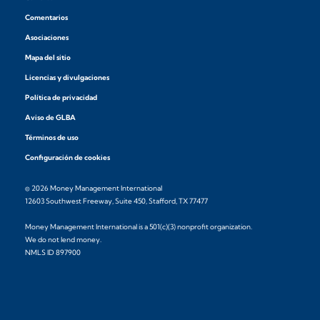
Comentarios
Asociaciones
Mapa del sitio
Licencias y divulgaciones
Política de privacidad
Aviso de GLBA
Términos de uso
Configuración de cookies
© 2026 Money Management International
12603 Southwest Freeway, Suite 450, Stafford, TX 77477
Money Management International is a 501(c)(3) nonprofit organization.
We do not lend money.
NMLS ID 897900