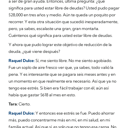
a ser de gran ayuda. Entonces, última pregunta: ¿qué
significa para usted estar libre de deudas? Usted pudo pagar
$28,000 en tres años y medio. Aún te queda un poquito por
recorrer. Y esta otra situación que sucedió inesperadamente,
pero, ya sabes, escalaste una gran, gran montaña.
Cuéntenos qué significa para usted estar libre de deudas.
Y ahora que pudo lograr este objetivo de reducción de la
deuda, ¿qué viene después?
Raquel Dulce:
Sí, me siento libre. No me siento agobiado.
Fue un soplo de aire fresco ver que, ya sabes, todo valió la
pena. Y es interesante que se pagara seis meses antes y en
un momento en que realmente era necesario. Así que ya no
tengo ese estrés. Si bien era fácil trabajar con él, aún así
había que gastar $618 al mes en esto.
Tara:
Cierto.
Raquel Dulce:
Y entonces ese estrés se fue. Puedo ahorrar
más, puedo concentrarme más en mí, en mi salud, en mi
familia actual. Así que sí, es solo que no tengo esa carga. No