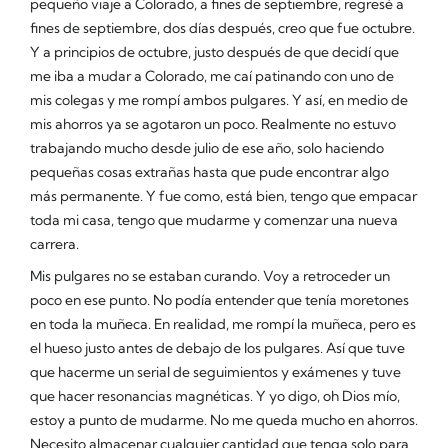
pequeño viaje a Colorado, a fines de septiembre, regresé a
fines de septiembre, dos días después, creo que fue octubre.
Y a principios de octubre, justo después de que decidí que
me iba a mudar a Colorado, me caí patinando con uno de
mis colegas y me rompí ambos pulgares. Y así, en medio de
mis ahorros ya se agotaron un poco. Realmente no estuvo
trabajando mucho desde julio de ese año, solo haciendo
pequeñas cosas extrañas hasta que pude encontrar algo
más permanente. Y fue como, está bien, tengo que empacar
toda mi casa, tengo que mudarme y comenzar una nueva
carrera.
Mis pulgares no se estaban curando. Voy a retroceder un
poco en ese punto. No podía entender que tenía moretones
en toda la muñeca. En realidad, me rompí la muñeca, pero es
el hueso justo antes de debajo de los pulgares. Así que tuve
que hacerme un serial de seguimientos y exámenes y tuve
que hacer resonancias magnéticas. Y yo digo, oh Dios mío,
estoy a punto de mudarme. No me queda mucho en ahorros.
Necesito almacenar cualquier cantidad que tenga solo para