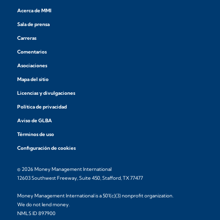
Acerca de MMI
Sala de prensa
Carreras
Comentarios
Asociaciones
Mapa del sitio
Licencias y divulgaciones
Política de privacidad
Aviso de GLBA
Términos de uso
Configuración de cookies
© 2026 Money Management International
12603 Southwest Freeway, Suite 450, Stafford, TX 77477
Money Management International is a 501(c)(3) nonprofit organization.
We do not lend money.
NMLS ID 897900