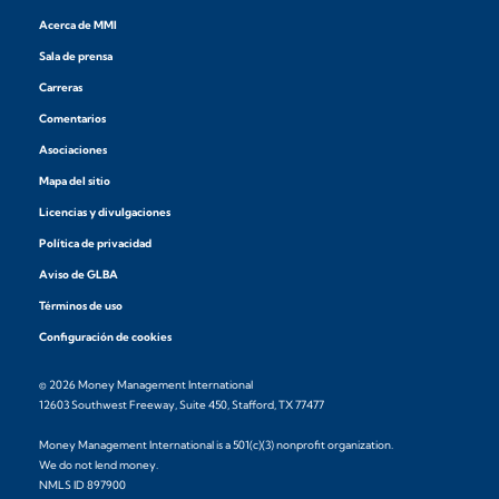
Acerca de MMI
Sala de prensa
Carreras
Comentarios
Asociaciones
Mapa del sitio
Licencias y divulgaciones
Política de privacidad
Aviso de GLBA
Términos de uso
Configuración de cookies
© 2026 Money Management International
12603 Southwest Freeway, Suite 450, Stafford, TX 77477
Money Management International is a 501(c)(3) nonprofit organization.
We do not lend money.
NMLS ID 897900