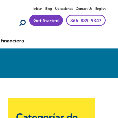
Iniciar
Blog
Ubicaciones
Contact Us
English
Get Started
866-889-9347
financiera
Categorías de