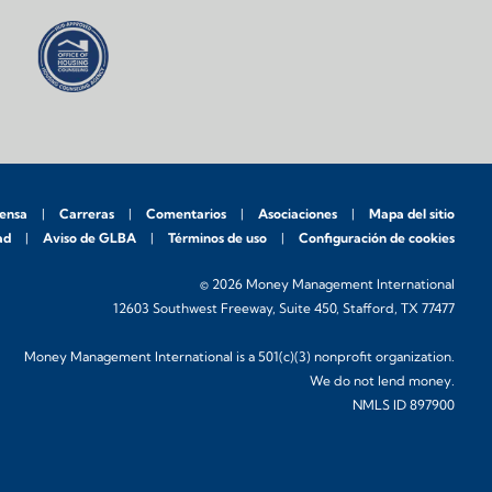
rensa
Carreras
Comentarios
Asociaciones
Mapa del sitio
ad
Aviso de GLBA
Términos de uso
Configuración de cookies
© 2026 Money Management International
12603 Southwest Freeway, Suite 450, Stafford, TX 77477
Money Management International is a 501(c)(3) nonprofit organization.
We do not lend money.
NMLS ID 897900