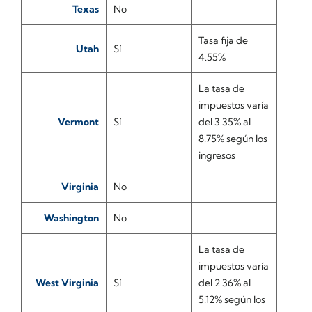
Texas
No
Tasa fija de
Utah
Sí
4.55%
La tasa de
impuestos varía
Vermont
Sí
del 3.35% al
8.75% según los
ingresos
Virginia
No
Washington
No
La tasa de
impuestos varía
West Virginia
Sí
del 2.36% al
5.12% según los