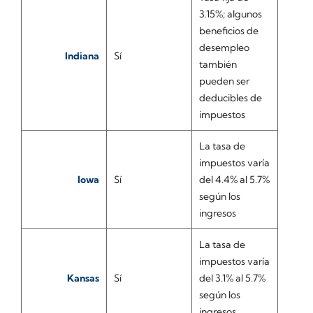
3.15%; algunos
beneficios de
desempleo
Indiana
Sí
también
pueden ser
deducibles de
impuestos
La tasa de
impuestos varía
Iowa
Sí
del 4.4% al 5.7%
según los
ingresos
La tasa de
impuestos varía
Kansas
Sí
del 3.1% al 5.7%
según los
ingresos