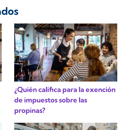
ados
¿Quién califica para la exención
de impuestos sobre las
propinas?