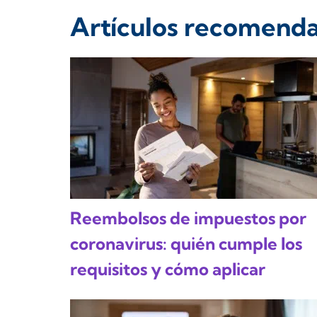
Artículos recomend
Reembolsos de impuestos por
coronavirus: quién cumple los
requisitos y cómo aplicar