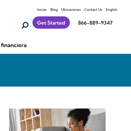
Iniciar
Blog
Ubicaciones
Contact Us
English
Get Started
866-889-9347
financiera