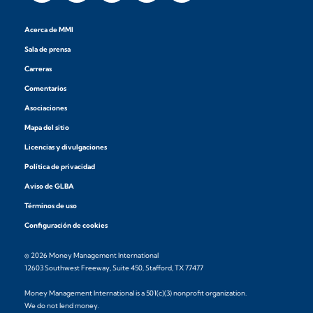
Acerca de MMI
Sala de prensa
Carreras
Comentarios
Asociaciones
Mapa del sitio
Licencias y divulgaciones
Política de privacidad
Aviso de GLBA
Términos de uso
Configuración de cookies
© 2026 Money Management International
12603 Southwest Freeway, Suite 450, Stafford, TX 77477
Money Management International is a 501(c)(3) nonprofit organization.
We do not lend money.