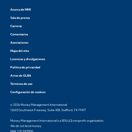
Acerca de MMI
Sala de prensa
Carreras
Comentarios
Asociaciones
Mapa del sitio
Licencias y divulgaciones
Política de privacidad
Aviso de GLBA
Términos de uso
Configuración de cookies
© 2026 Money Management International
12603 Southwest Freeway, Suite 450, Stafford, TX 77477
Money Management International is a 501(c)(3) nonprofit organization.
We do not lend money.
NMLS ID 897900