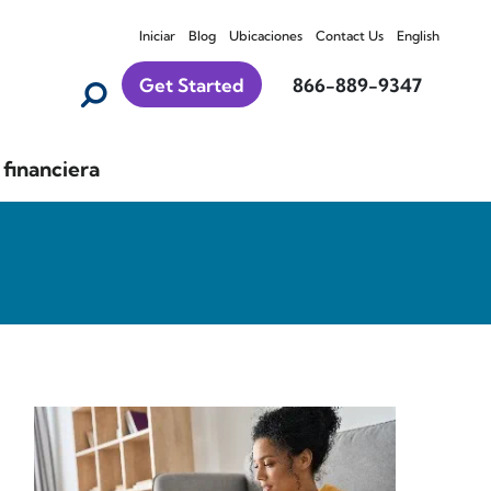
Iniciar
Blog
Ubicaciones
Contact Us
English
Get Started
866-889-9347
financiera