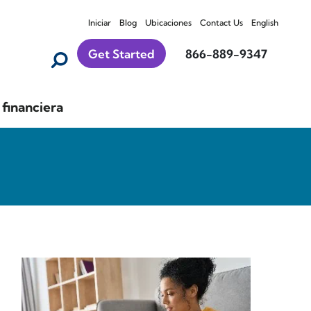
Iniciar
Blog
Ubicaciones
Contact Us
English
Get Started
866-889-9347
financiera