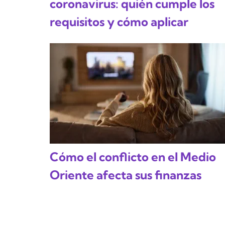
coronavirus: quién cumple los
requisitos y cómo aplicar
Cómo el conflicto en el Medio
Oriente afecta sus finanzas