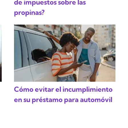
de impuestos sobre las
propinas?
Cómo evitar el incumplimiento
en su préstamo para automóvil