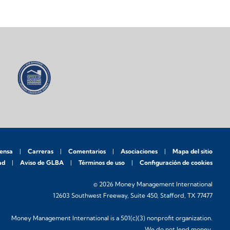
rensa
Carreras
Comentarios
Asociaciones
Mapa del sitio
ad
Aviso de GLBA
Términos de uso
Configuración de cookies
© 2026 Money Management International
12603 Southwest Freeway, Suite 450, Stafford, TX 77477
Money Management International is a 501(c)(3) nonprofit organization.
We do not lend money.