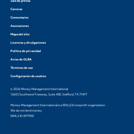
Sala de prensa
Carreras
Comentarios
Asociaciones
Mapa del sitio
Licencias y divulgaciones
Política de privacidad
Aviso de GLBA
Términos de uso
Configuración de cookies
© 2026 Money Management International
12603 Southwest Freeway, Suite 450, Stafford, TX 77477
Money Management International is a 501(c)(3) nonprofit organization.
We do not lend money.
NMLS ID 897900