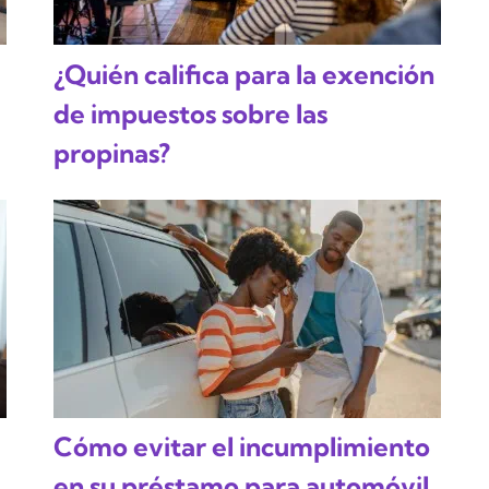
¿Quién califica para la exención
de impuestos sobre las
propinas?
Cómo evitar el incumplimiento
en su préstamo para automóvil