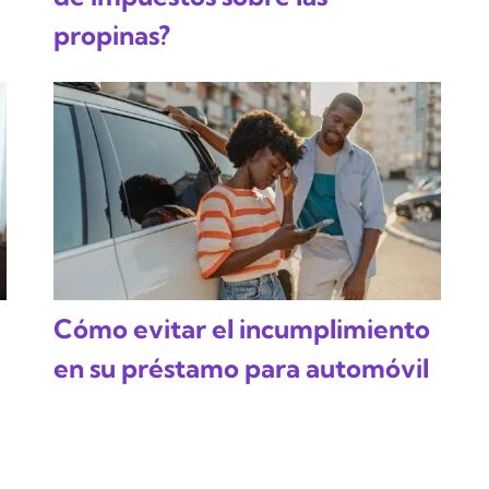
propinas?
Cómo evitar el incumplimiento
en su préstamo para automóvil