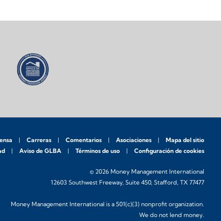
rensa
Carreras
Comentarios
Asociaciones
Mapa del sitio
ad
Aviso de GLBA
Términos de uso
Configuración de cookies
© 2026 Money Management International
12603 Southwest Freeway, Suite 450, Stafford, TX 77477
Money Management International is a 501(c)(3) nonprofit organization.
We do not lend money.