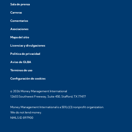
Sala de prensa
Carreras
Comentarios
Asociaciones
Mapa del sitio
Licencias y divulgaciones
Política de privacidad
Aviso de GLBA
Términos de uso
Configuración de cookies
© 2026 Money Management International
12603 Southwest Freeway, Suite 450, Stafford, TX 77477
Money Management International is a 501(c)(3) nonprofit organization.
We do not lend money.
NMLS ID 897900