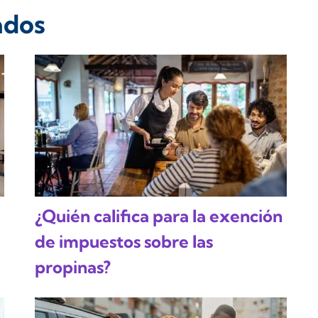
ados
¿Quién califica para la exención
de impuestos sobre las
propinas?