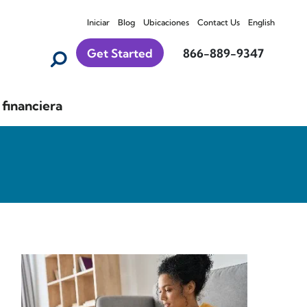
Iniciar
Blog
Ubicaciones
Contact Us
English
Get Started
866-889-9347
financiera