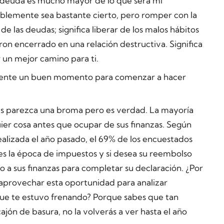
i deuda es mucho mayor de lo que será mi
blemente sea bastante cierto, pero romper con la
e las deudas; significa liberar de los malos hábitos
ron encerrado en una relación destructiva. Significa
 un mejor camino para ti.
ente
un buen momento para comenzar a hacer
ás parezca una broma pero es verdad. La mayoría
uier cosa antes que ocupar de sus finanzas. Según
alizada el año pasado, el 69% de los encuestados
es la época de impuestos y si desea su reembolso
 a sus finanzas para completar su declaración. ¿Por
 aprovechar esta oportunidad para analizar
 que te estuvo frenando? Porque sabes que tan
jón de basura, no la volverás a ver hasta el año