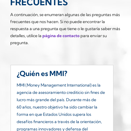
FRECUENTES
A continuación, se enumeran algunas de las preguntas más
frecuentes que nos hacen. Si no puede encontrar la
respuesta a una pregunta que tiene o le gustaría saber más
detalles, utilice la
página de contacto
para enviar su
pregunta.
¿Quién es MMI?
¿
u
MMI (Money Management International) es la
agencia de asesoramiento crediticio sin fines de
La
lucro más grande del país. Durante más de
as
60 años, nuestro objetivo ha sido cambiar la
Co
forma en que Estados Unidos supera los
co
desafíos financieros a través de la orientación,
nu
programas innovadores y defensa del