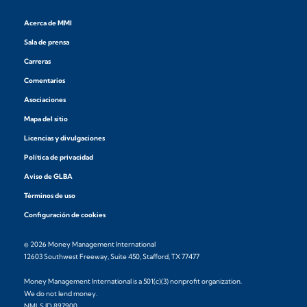
Acerca de MMI
Sala de prensa
Carreras
Comentarios
Asociaciones
Mapa del sitio
Licencias y divulgaciones
Política de privacidad
Aviso de GLBA
Términos de uso
Configuración de cookies
© 2026 Money Management International
12603 Southwest Freeway, Suite 450, Stafford, TX 77477
Money Management International is a 501(c)(3) nonprofit organization.
We do not lend money.
NMLS ID 897900