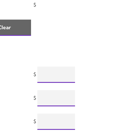
$
$
$
$