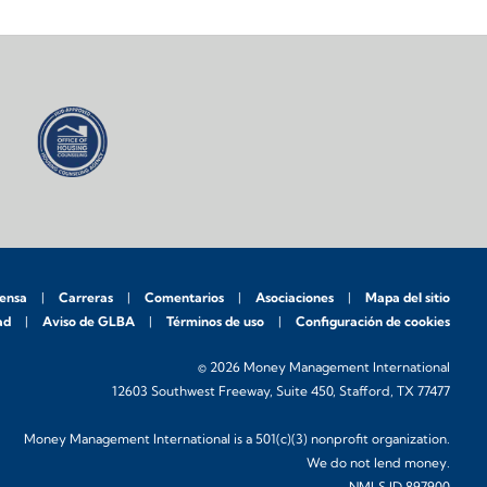
rensa
Carreras
Comentarios
Asociaciones
Mapa del sitio
ad
Aviso de GLBA
Términos de uso
Configuración de cookies
© 2026 Money Management International
12603 Southwest Freeway, Suite 450, Stafford, TX 77477
Money Management International is a 501(c)(3) nonprofit organization.
We do not lend money.
NMLS ID 897900