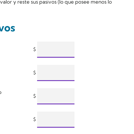
valor y reste sus pasivos (lo que posee menos lo
ivos
$
$
o
$
$