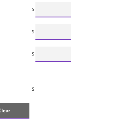
$
$
$
$