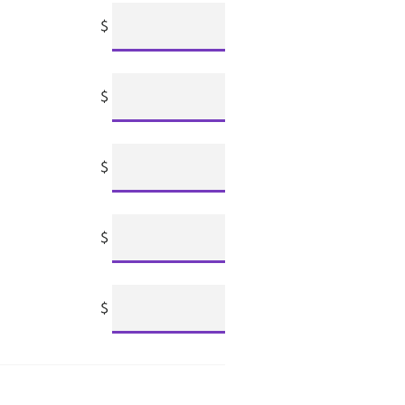
$
$
$
$
$