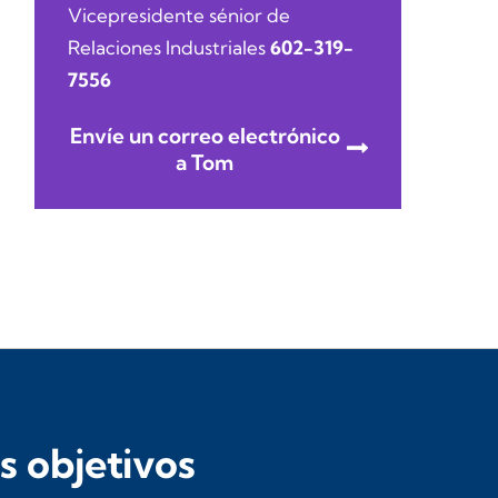
Vicepresidente sénior de
Relaciones Industriales
602-319-
7556
Envíe un correo electrónico
a Tom
 objetivos